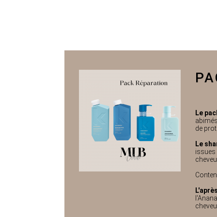
PA
Le pac
abimés
de prot
Le sha
issues 
cheveux
Conten
L'aprè
l'Anana
cheveux