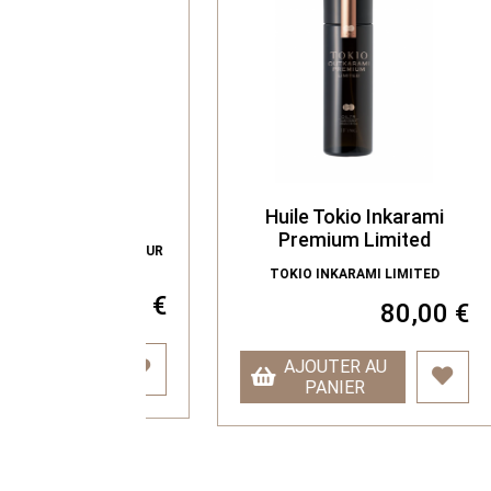
clatant
Huile Tokio Inkarami
B
Premium Limited
 PROTECTEUR
EUR
TOKIO INKARAMI LIMITED
31,00 €
80,00 €
AU
AJOUTER AU
PANIER