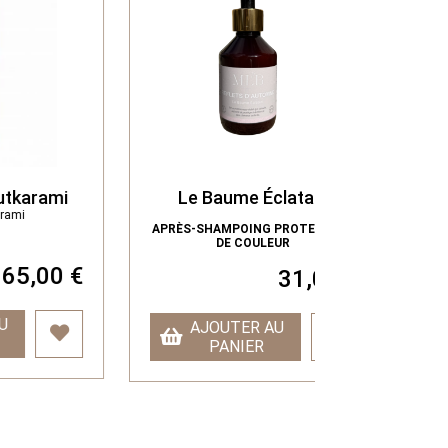
i
Le Baume Éclatant
Huile T
Premi
APRÈS-SHAMPOING PROTECTEUR
DE COULEUR
TOKIO IN
 €
31,00 €
AJOUTER AU
AJOU
PANIER
PA