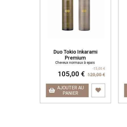
ash
Duo Tokio Inkarami
oxifiant
Premium
Cheveux normaux à epais
-15,00 €
36,00 €
105,00 €
120,00 €
AU
AJOUTER AU
PANIER