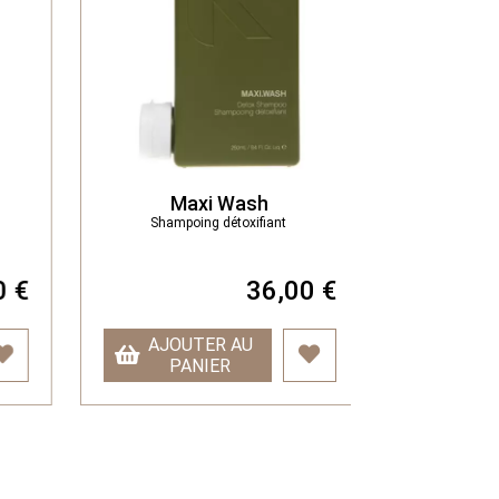
Maxi Wash
Duo To
Shampoing détoxifiant
P
Cheveux 
 €
36,00 €
105
AJOUTER AU
AJOU
PANIER
PA