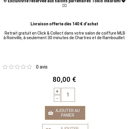
✨ Exclusivité réservée aux salons partenaires Tokio Inkarami 💎
💆‍♀️
Livraison offerte dès 140 € d’achat
Retrait gratuit en Click & Collect dans votre salon de coiffure MLB
à Roinville, à seulement 30 minutes de Chartres et de Rambouillet.
0 avis
80,00 €
+
1
-
AJOUTER AU
PANIER
AJOUTER