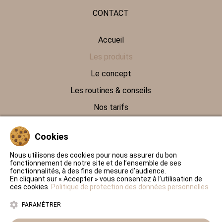
CONTACT
Accueil
Les produits
Le concept
Les routines & conseils
Nos tarifs
Contact
Cookies
Politique de protection des données personnelles
Nous utilisons des cookies pour nous assurer du bon
fonctionnement de notre site et de l’ensemble de ses
Conditions Générales de Ventes
fonctionnalités, à des fins de mesure d’audience.
En cliquant sur « Accepter » vous consentez à l’utilisation de
Mentions légales
ces cookies.
Politique de protection des données personnelles
PARAMÉTRER
2026 © MLB - Coloriste