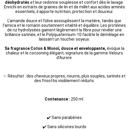
déshydratés
et leur redonne souplesse et confort dès le lavage.
Enrichi en extraits de graines de lin et de millet aux acides aminés
essentiels, il apporte nutrition, protection et douceur.
L’amande douce et l’olive assouplissent la matière, tandis que
l’arnica et le romarin soutiennent vitalité et équilibre. Les protéines
de riz hydrolysées gainent légèrement la fibre pour révéler une
brillance satinée, et le Polyquaternium-10 facilite le démêlage en
laissant un toucher soyeux.
Sa fragrance Coton & Monoï, douce et enveloppante,
évoque la
chaleur et le cocooning élégant, signature de la gamme Velours
d’Aurore.
✨ Résultat : des cheveux propres, nourris, plus souples, satinés et
des frisottis visiblement réduits.
Contenance :
250 ml
✔️ Sans parabènes
✔️ Sans silicones lourds