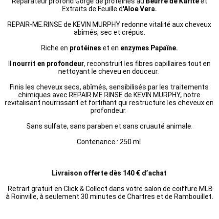
Réparateur profond Gorgé de protéines au
Beurre de Karité
et
Extraits de Feuille d
'Aloe Vera.
REPAIR-ME.RINSE de KEVIN MURPHY redonne vitalité aux cheveux
abîmés, sec et crépus.
Riche en
protéines
et en
enzymes Papaïne.
Il
nourrit en profondeur
, reconstruit les fibres capillaires tout en
nettoyant le cheveu en douceur.
Finis les cheveux secs, abîmés, sensibilisés par les traitements
chimiques avec REPAIR.ME.RINSE de KEVIN MURPHY, notre
revitalisant nourrissant et fortifiant qui restructure les cheveux en
profondeur.
Sans sulfate, sans paraben et sans cruauté animale.
Contenance : 250 ml
Livraison offerte dès 140 € d’achat
Retrait gratuit en Click & Collect dans votre salon de coiffure MLB
à Roinville, à seulement 30 minutes de Chartres et de Rambouillet.