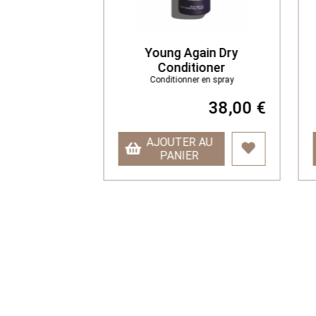
olour wash
Young Again Dry
ux colorés
Conditioner
Conditionner en spray
36,00 €
38,00 €
AU
AJOUTER AU
PANIER