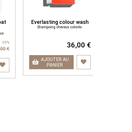
t
Everlasting colour wash
Young
Shampoing cheveux colorés
Con
x
Conditi
50%
36,00 €
0 €
AJOUTER AU
AJOU
PANIER
PA