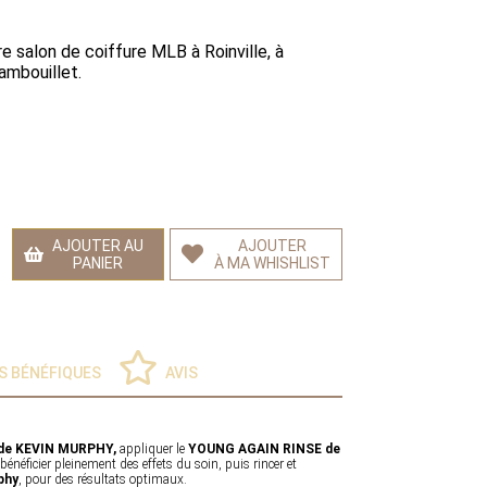
re salon de coiffure MLB à Roinville, à
ambouillet.
AJOUTER AU
AJOUTER
PANIER
À MA WHISHLIST
S BÉNÉFIQUES
AVIS
de KEVIN MURPHY,
appliquer le
YOUNG AGAIN RINSE de
énéficier pleinement des effets du soin, puis rincer et
phy
, pour des résultats optimaux.