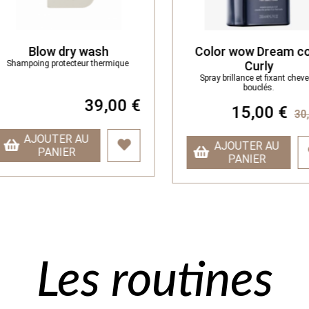
Blow dry wash
Color wow Dream coa
Shampoing protecteur thermique
Curly
Spray brillance et fixant cheveu
bouclés.
-
39,00 €
15,00 €
30,0
AJOUTER AU
AJOUTER AU
PANIER
PANIER
Les routines