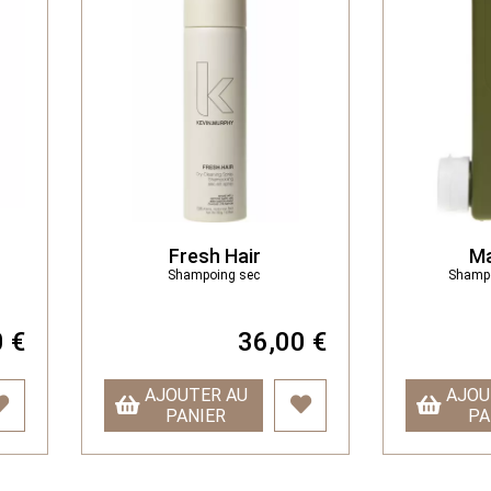
Fresh Hair
Ma
Shampoing sec
Shampo
 €
36,00 €
AJOUTER AU
AJOU
PANIER
PA