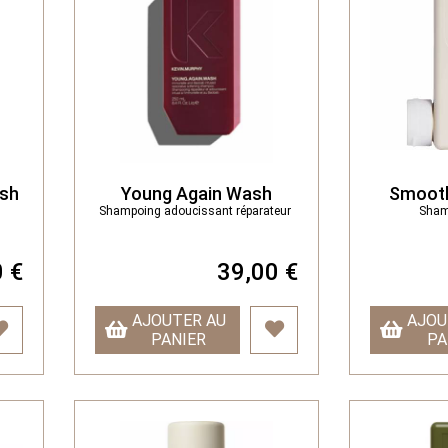
ash
Young Again Wash
Smooth
Shampoing adoucissant réparateur
Sham
 €
39,00 €
AJOUTER AU
AJOU
PANIER
PA