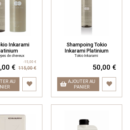
kio Inkarami
Shampoing Tokio
latinium
Inkarami Platinium
ypes de cheveux
Tokio Inkarami
-15,00 €
,00 €
50,00 €
115,00 €
TER AU
AJOUTER AU
NIER
PANIER