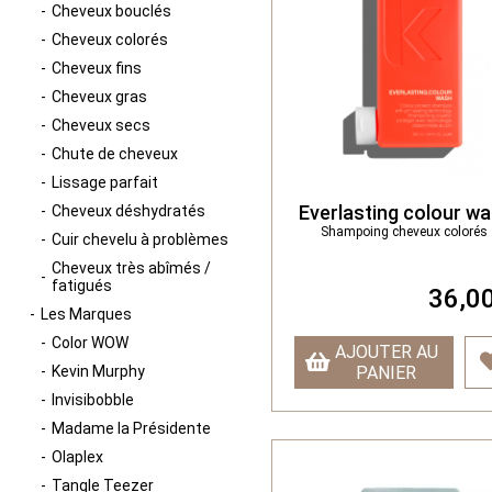
Cheveux bouclés
Cheveux colorés
Cheveux fins
Cheveux gras
Cheveux secs
Chute de cheveux
Lissage parfait
Everlasting colour w
Cheveux déshydratés
Shampoing cheveux colorés
Cuir chevelu à problèmes
Cheveux très abîmés /
fatigués
36,00
Les Marques
Color WOW
AJOUTER AU
Kevin Murphy
PANIER
Invisibobble
Madame la Présidente
Olaplex
Tangle Teezer