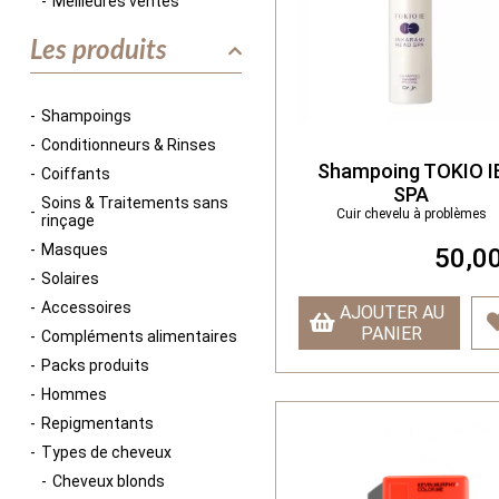
Meilleures ventes
Les produits
Shampoings
Conditionneurs & Rinses
Shampoing TOKIO I
Coiffants
SPA
Soins & Traitements sans
Cuir chevelu à problèmes
rinçage
Masques
50,00
Solaires
Accessoires
AJOUTER AU
PANIER
Compléments alimentaires
Packs produits
Hommes
Repigmentants
Types de cheveux
Cheveux blonds