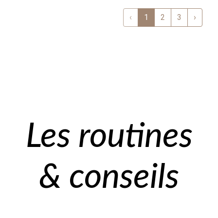
‹
1
2
3
›
Les routines
& conseils