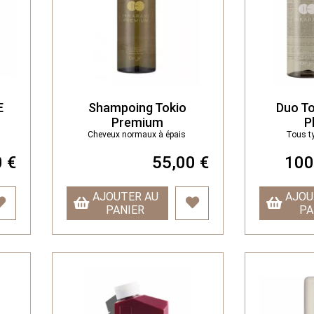
E
Shampoing Tokio
Duo To
Premium
P
Cheveux normaux à épais
Tous t
 €
55,00 €
100
AJOUTER AU
AJOU
PANIER
PA