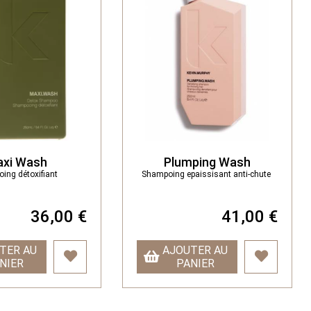
xi Wash
Plumping Wash
ing détoxifiant
Shampoing epaissisant anti-chute
36,00 €
41,00 €
TER AU
AJOUTER AU
NIER
PANIER