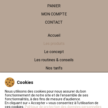
PANIER
MON COMPTE
CONTACT
Accueil
Les produits
Le concept
Les routines & conseils
Nos tarifs
Contact
Cookies
Politique de protection des données personnelles
Nous utilisons des cookies pour nous assurer du bon
fonctionnement de notre site et de l’ensemble de ses
Conditions Générales de Ventes
fonctionnalités, à des fins de mesure d’audience.
En cliquant sur « Accepter » vous consentez à l’utilisation de
Mentions légales
ces cookies.
Politique de protection des données personnelles