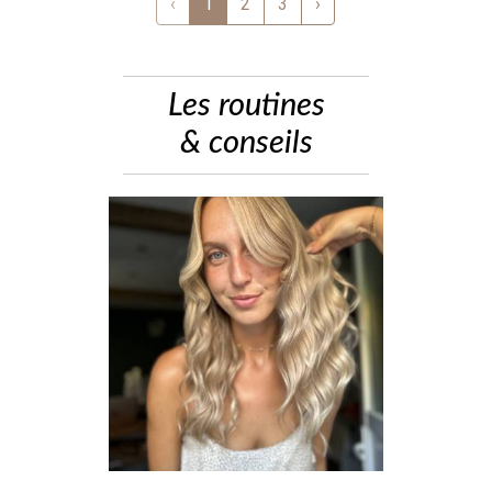
‹
1
2
3
›
Les routines
& conseils