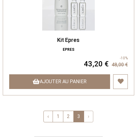
Kit Epres
EPRES
-10%
43,20 €
48,00 €
AJOUTER AU PANIER
‹
1
2
3
›