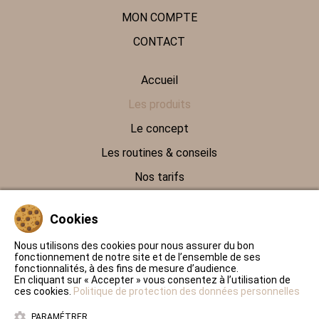
MON COMPTE
CONTACT
Accueil
Les produits
Le concept
Les routines & conseils
Nos tarifs
Contact
Cookies
Politique de protection des données personnelles
Nous utilisons des cookies pour nous assurer du bon
fonctionnement de notre site et de l’ensemble de ses
Conditions Générales de Ventes
fonctionnalités, à des fins de mesure d’audience.
En cliquant sur « Accepter » vous consentez à l’utilisation de
Mentions légales
ces cookies.
Politique de protection des données personnelles
PARAMÉTRER