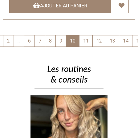
AJOUTER AU PANIER
2
...
6
7
8
9
10
11
12
13
14
Les routines
& conseils