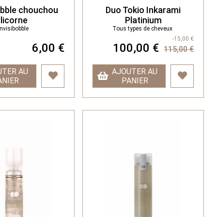
obble chouchou
Duo Tokio Inkarami
licorne
Platinium
Invisibobble
Tous types de cheveux
-15,00 €
6,00 €
100,00 €
115,00 €
UTER AU
AJOUTER AU
ANIER
PANIER