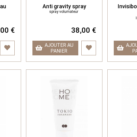
eau
Anti gravity spray
Invisib
spray volumateur
,00 €
38,00 €
AJOUTER AU
AJO
PANIER
P