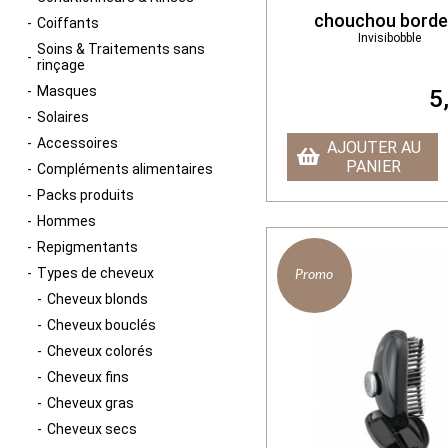
chouchou bord
Coiffants
Invisibobble
Soins & Traitements sans
rinçage
Masques
5
Solaires
Accessoires
AJOUTER AU
PANIER
Compléments alimentaires
Packs produits
Hommes
Repigmentants
Types de cheveux
Promo
Cheveux blonds
Cheveux bouclés
Cheveux colorés
Cheveux fins
Cheveux gras
Cheveux secs