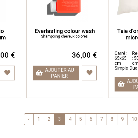
io
Everlasting colour wash
Taie d'or
ium
Shampoing cheveux colorés
micr
,00 €
36,00 €
Carré :
Re
65x65
: 
cm
c
Simple
Duo
AJOUTER AU
PANIER
AJO
P
‹
1
2
3
4
5
6
7
8
9
10