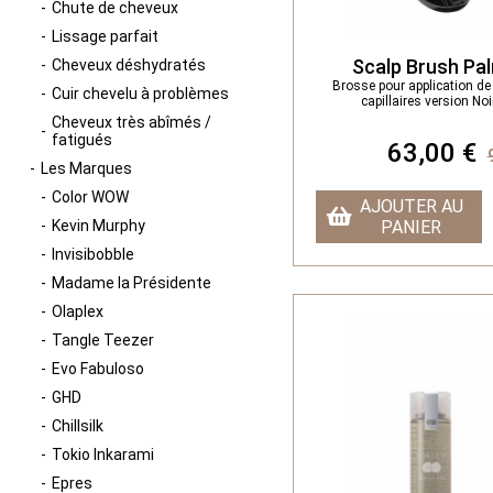
Chute de cheveux
Lissage parfait
Scalp Brush Pa
Cheveux déshydratés
Brosse pour application de
Cuir chevelu à problèmes
capillaires version No
Cheveux très abîmés /
fatigués
63,00 €
Les Marques
Color WOW
AJOUTER AU
Kevin Murphy
PANIER
Invisibobble
Madame la Présidente
Olaplex
Tangle Teezer
Evo Fabuloso
GHD
Chillsilk
Tokio Inkarami
Epres