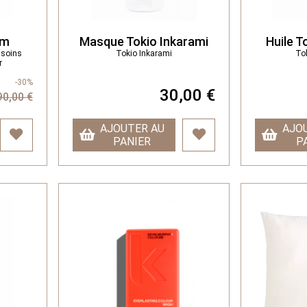
lm
Masque Tokio Inkarami
Huile T
 soins
Tokio Inkarami
To
ir
-30%
30,00 €
90,00 €
AJOUTER AU
AJO
PANIER
P