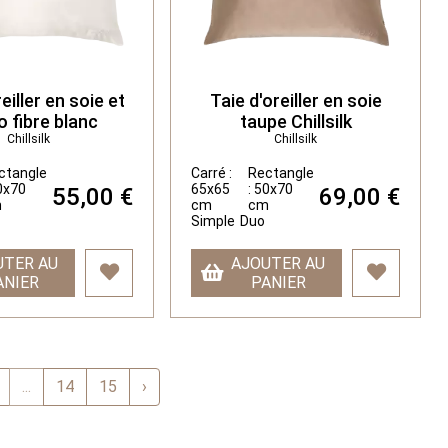
eiller en soie et
Taie d'oreiller en soie
o fibre blanc
taupe Chillsilk
Chillsilk
Chillsilk
ctangle
Carré :
Rectangle
50x70
65x65
: 50x70
55,00 €
69,00 €
m
cm
cm
Simple
Duo
UTER AU
AJOUTER AU
ANIER
PANIER
...
14
15
›