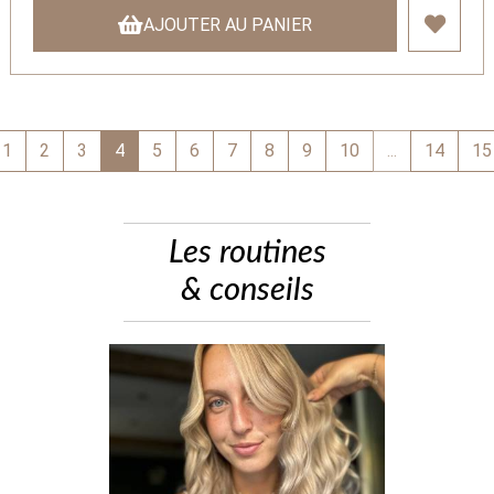
AJOUTER AU PANIER
1
2
3
4
5
6
7
8
9
10
...
14
15
Les routines
& conseils